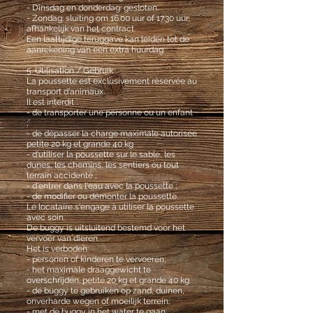
- Dinsdag en donderdag: gesloten.
- Zondag: sluiting om 16.00 uur of 17.30 uur,
afhankelijk van het contract.
Een laattijdige teruggave kan leiden tot de
aanrekening van een extra huurdag.
5. Utilisation / Gebruik
La poussette est exclusivement réservée au
transport d'animaux.
Il est interdit :
- de transporter une personne ou un enfant
;’
- de dépasser la charge maximale autorisée
petite 20 kg et grande 40 kg
- d'utiliser la poussette sur le sable, les
dunes, les chemins, les sentiers ou tout
terrain accidenté ;
- d'entrer dans l'eau avec la poussette ;
- de modifier ou démonter la poussette.
Le locataire s'engage à utiliser la poussette
avec soin.
De buggy is uitsluitend bestemd voor het
vervoer van dieren.
Het is verboden:
- personen of kinderen te vervoeren;
- het maximale draaggewicht te
overschrijden; petite 20 kg et grande 40 kg
- de buggy te gebruiken op zand, duinen,
onverharde wegen of moeilijk terrein;
- met de buggy in het water te gaan;