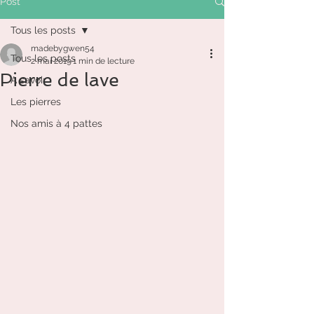
Post
Tous les posts
madebygwen54
Tous les posts
2 mai 2019
1 min de lecture
Pierre de lave
A savoir
Les pierres
Nos amis à 4 pattes