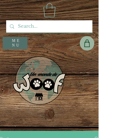
ME
NU