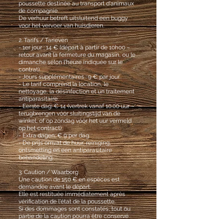
poussette destinée au transport d'animaux
de compagnie.
De verhuur betreft uitsluitend een buggy
voor het vervoer van huisdieren.
2. Tarifs / Tarieven
- 1er jour : 14 € (départ à partir de 10h00 –
retour avant la fermeture du magasin, ou le
dimanche selon l'heure indiquée sur le
contrat).
- Jours supplémentaires : 9 € par jour.
- Le tarif comprend la location, le
nettoyage, la désinfection et un traitement
antiparasitaire.
- Eerste dag: € 14 (vertrek vanaf 10.00 uur –
terugbrengen vóór sluitingstijd van de
winkel, of op zondag vóór het uur vermeld
op het contract).
- Extra dagen: € 9 per dag.
- De prijs omvat de huur, reiniging,
ontsmetting en een antiparasitaire
behandeling.
3. Caution / Waarborg
Une caution de 150 € en espèces est
demandée avant le départ.
Elle est restituée immédiatement après
vérification de l'état de la poussette.
Si des dommages sont constatés, tout ou
partie de la caution pourra être conservé