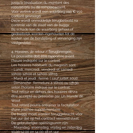
jusqu'à l'évaluation du montant des
réparations ou du remplacement.
Voor vertrek wordt een waarborg van € 150
contant gevraagd.
Deze wordt onmiddellijk terugbetaald na
controle van de staat van de buggy.
Bij schade kan de waarborg geheel of
gedeeltelijk worden ingehouden tot de
kosten van de herstelling of vervanging zijn
vastgesteld.
4. Horaires de retour / Terugbrengen
La poussette doit être rapportée avant
l'heure indiquée sur le contrat.
Les horaires habituels du magasin sont :
- Lundi, mercredi, vendredi et samedi :
10h00-12h00 et 14h00-18h15.
- Mardi et jeudi : fermé. ( sauf juillet aout)
- Dimanche : fermeture à 16h00 ou 17h30,
selon l'horaire indiqué sur le contrat.
Tout retour en dehors des horaires devra
être accepté au préalable par Un Monde de
Woof.
Tout retard pourra entraîner la facturation
d'une journée supplémentaire.
De buggy moet worden teruggebracht vóór
het uur dat op het contract vermeld staat.
De gebruikelijke openingsuren zijn:
- Maandag, woensdag, vrijdag en zaterdag:
10.00-12.00
en
14.00-18.15
uur.