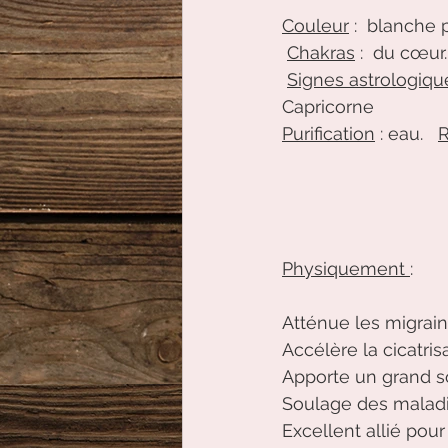
Couleur
 :  blanche
Chakras
 :  du cœur.
Signes astrologiqu
Capricorne
Purification
 : eau.   
Physiquement 
:
Atténue les migraines
Accélère la cicatris
Apporte un grand so
Soulage des maladie
Excellent allié pour