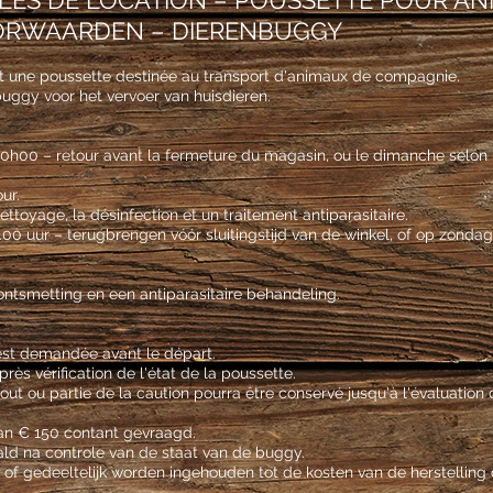
LES DE LOCATION – POUSSETTE POUR AN
RWAARDEN – DIERENBUGGY
t une poussette destinée au transport d'animaux de compagnie.
buggy voor het vervoer van huisdieren.
de 10h00 – retour avant la fermeture du magasin, ou le dimanche selon 
ur.
nettoyage, la désinfection et un traitement antiparasitaire.
0.00 uur – terugbrengen vóór sluitingstijd van de winkel, of op zonda
, ontsmetting en een antiparasitaire behandeling.
st demandée avant le départ.
ès vérification de l'état de la poussette.
ut ou partie de la caution pourra être conservé jusqu'à l'évaluatio
an € 150 contant gevraagd.
ld na controle van de staat van de buggy.
of gedeeltelijk worden ingehouden tot de kosten van de herstelling o