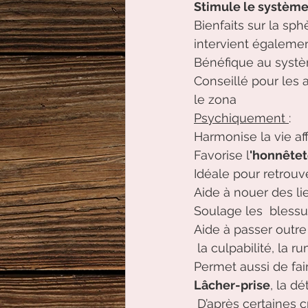
Stimule le système
Bienfaits sur la sph
intervient égalemen
Bénéfique au système
Conseillé pour les a
le zona 
Psychiquement 
:
Harmonise la vie af
Favorise l
'honnêtet
Idéale pour retrouve
Aide à nouer des lie
Soulage les  blessu
Aide à passer outre
 la culpabilité, la
Permet aussi de fai
Lâcher-prise
, la dé
 D’après certaines croyances, aurait la capacité d’attirer la richesse et la prospérité sur 