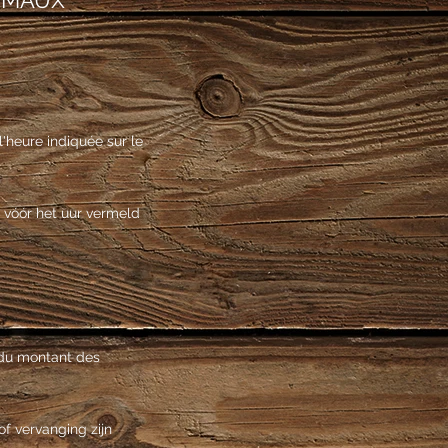
IMAUX
l'heure indiquée sur le
g vóór het uur vermeld
n du montant des
f vervanging zijn