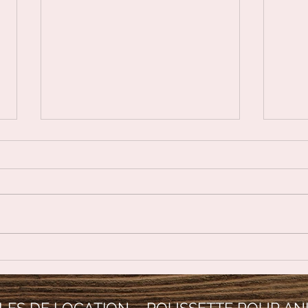
Les 
Garniérite ou pierre de
lune verte