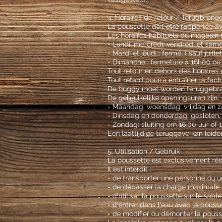
4. Horaires de retour / Terugbreng
La poussette doit être rapportée ava
Les horaires habituels du magasin s
- Lundi, mercredi, vendredi et sam
- Mardi et jeudi : fermé. ( sauf juille
- Dimanche : fermeture à 16h00 ou 17
Tout retour en dehors des horaire
Tout retard pourra entraîner la fac
De buggy moet worden teruggebrach
De gebruikelijke openingsuren zijn:
- Maandag, woensdag, vrijdag en za
- Dinsdag en donderdag: gesloten.
- Zondag: sluiting om 16.00 uur of 1
Een laattijdige teruggave kan leid
5. Utilisation / Gebruik
La poussette est exclusivement rés
Il est interdit :
- de transporter une personne ou un
- de dépasser la charge maximale a
- d'utiliser la poussette sur le sabl
- d'entrer dans l'eau avec la pousse
- de modifier ou démonter la pouss