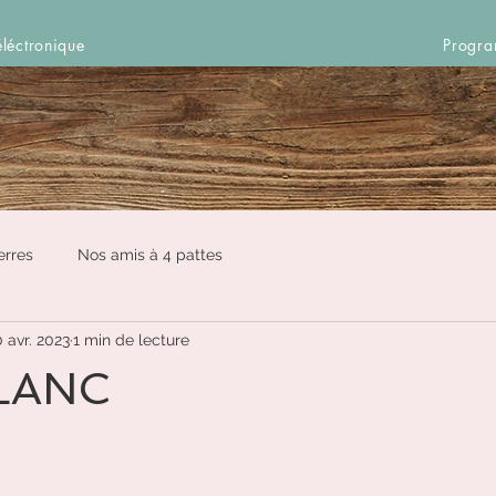
léctronique
Progra
erres
Nos amis à 4 pattes
0 avr. 2023
1 min de lecture
LANC