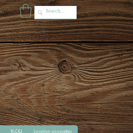
nnecter
BLOG
Location poussettes