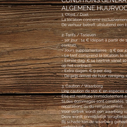
CONDITIONS GÉNÉRA
ALGEMENE HUURVOO
1. Objet / Doel
La location concerne exclusivemen
De verhuur betreft uitsluitend een 
2. Tarifs / Tarieven
- 1er jour : 14 € (départ à partir 
contrat).
- Jours supplémentaires : 9 € par jo
- Le tarif comprend la location, le 
- Eerste dag: € 14 (vertrek vanaf 1
op het contract).
- Extra dagen: € 9 per dag.
- De prijs omvat de huur, reiniging
3. Caution / Waarborg
Une caution de 150 € en espèces e
Elle est restituée immédiatement apr
Si des dommages sont constatés, to
réparations ou du remplacement.
Voor vertrek wordt een waarborg v
Deze wordt onmiddellijk terugbetaa
Bij schade kan de waarborg geheel 
vastgesteld.