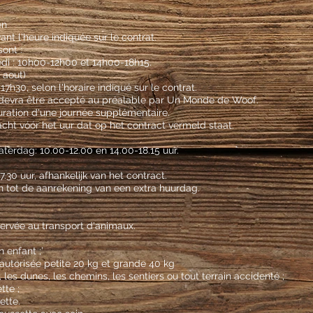
en
nt l'heure indiquée sur le contrat.
ont :
edi : 10h00-12h00 et 14h00-18h15.
t aout)
h30, selon l'horaire indiqué sur le contrat.
s devra être accepté au préalable par Un Monde de Woof.
turation d'une journée supplémentaire.
t vóór het uur dat op het contract vermeld staat.
terdag: 10.00-12.00 en 14.00-18.15 uur.
7.30 uur, afhankelijk van het contract.
en tot de aanrekening van een extra huurdag.
ervée au transport d'animaux.
 enfant ;’
utorisée petite 20 kg et grande 40 kg
e, les dunes, les chemins, les sentiers ou tout terrain accidenté ;
tte ;
ette.