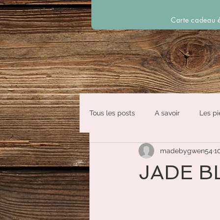
Carte cadeau é
Tous les posts
A savoir
Les pi
madebygwen54
1
JADE B