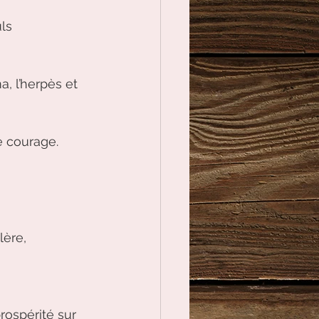
ls 
, l’herpès et 
e courage.
lère,