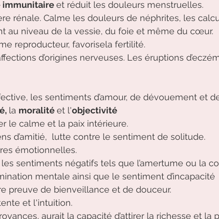
 immunitaire 
et réduit les douleurs menstruelles. 
ère rénale. Calme les douleurs de néphrites, les calcu
t au niveau de la vessie, du foie et même du cœur. 
 reproducteur, favorisela fertilité. 
ffections d’origines nerveuses. Les éruptions d’eczéma
fective, les sentiments d’amour, de dévouement et d
é, 
la 
moralité 
et l'
objectivité
r le calme et la paix intérieure. 
ns d’amitié,  lutte contre le sentiment de solitude.
res émotionnelles. 
 les sentiments négatifs tels que l’amertume ou la co
 rumination mentale ainsi que le sentiment d’incapacité 
re preuve de bienveillance et de douceur.
tente et l'intuition. 