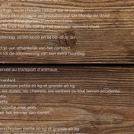
t aout)
h30, selon l'horaire indiqué sur le contrat.
s devra être accepté au préalable par Un Monde de Woof.
turation d'une journée supplémentaire.
t vóór het uur dat op het contract vermeld staat.
terdag: 10.00-12.00 en 14.00-18.15 uur.
7.30 uur, afhankelijk van het contract.
en tot de aanrekening van een extra huurdag.
ervée au transport d'animaux.
 enfant ;’
utorisée petite 20 kg et grande 40 kg
e, les dunes, les chemins, les sentiers ou tout terrain accidenté ;
tte ;
ette.
poussette avec soin.
or het vervoer van dieren.
;
rschrijden; petite 20 kg et grande 40 kg