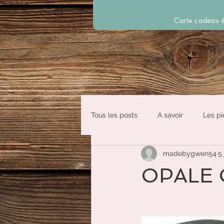
Carte cadeau é
Tous les posts
A savoir
Les pi
madebygwen54
5
OPALE