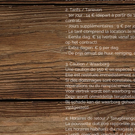
2. Tarifs / Tarieven
- 1er jour : 14 € (départ à partir 
contrat).
- Jours supplémentaires : 9 € par jo
- Le tarif comprend la location, le 
- Eerste dag: € 14 (vertrek vanaf 1
op het contract).
- Extra dagen: € 9 per dag.
- De prijs omvat de huur, reiniging
3. Caution / Waarborg
Une caution de 150 € en espèces e
Elle est restituée immédiatement apr
Si des dommages sont constatés, to
réparations ou du remplacement.
Voor vertrek wordt een waarborg v
Deze wordt onmiddellijk terugbetaa
Bij schade kan de waarborg geheel 
vastgesteld.
4. Horaires de retour / Terugbreng
La poussette doit être rapportée ava
Les horaires habituels du magasin s
- Lundi, mercredi, vendredi et sam