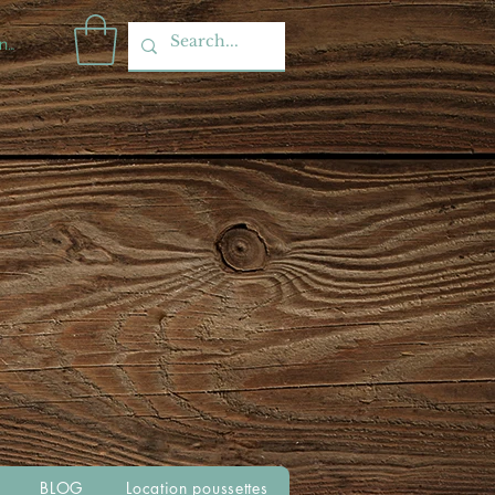
nnecter
BLOG
Location poussettes