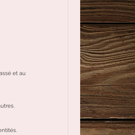
assé et au 
utres.
ntités.