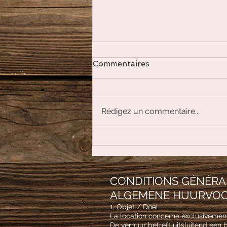
Commentaires
Rédigez un commentaire...
La lithothérapie pour les
animaux
CONDITIONS GÉNÉRA
ALGEMENE HUURVOO
1. Objet / Doel
La location concerne exclusivemen
De verhuur betreft uitsluitend een 