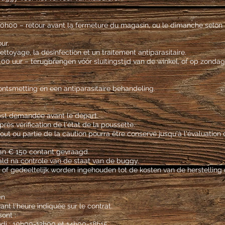
de 10h00 – retour avant la fermeture du magasin, ou le dimanche selon 
ur.
nettoyage, la désinfection et un traitement antiparasitaire.
0.00 uur – terugbrengen vóór sluitingstijd van de winkel, of op zonda
, ontsmetting en een antiparasitaire behandeling.
st demandée avant le départ.
ès vérification de l'état de la poussette.
ut ou partie de la caution pourra être conservé jusqu'à l'évaluatio
an € 150 contant gevraagd.
ld na controle van de staat van de buggy.
of gedeeltelijk worden ingehouden tot de kosten van de herstelling o
en
nt l'heure indiquée sur le contrat.
ont :
edi : 10h00-12h00 et 14h00-18h15.