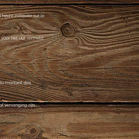
l'heure indiquée sur le
g vóór het uur vermeld
n du montant des
f vervanging zijn