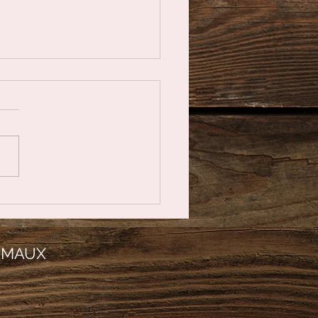
iérite ou pierre de
 verte
IMAUX