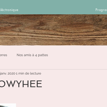
léctronique
Progra
erres
Nos amis à 4 pattes
 janv. 2020
1 min de lecture
 OWYHEE