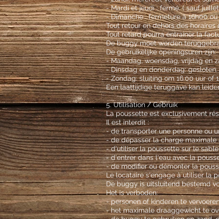
- Mardi et jeudi : fermé. ( sauf juille
- Dimanche : fermeture à 16h00 ou 17
Tout retour en dehors des horaire
Tout retard pourra entraîner la fac
De buggy moet worden teruggebrach
De gebruikelijke openingsuren zijn:
- Maandag, woensdag, vrijdag en za
- Dinsdag en donderdag: gesloten.
- Zondag: sluiting om 16.00 uur of 1
Een laattijdige teruggave kan leid
5. Utilisation / Gebruik
La poussette est exclusivement rés
Il est interdit :
- de transporter une personne ou un
- de dépasser la charge maximale a
- d'utiliser la poussette sur le sabl
- d'entrer dans l'eau avec la pousse
- de modifier ou démonter la pouss
Le locataire s'engage à utiliser la 
De buggy is uitsluitend bestemd vo
Het is verboden:
- personen of kinderen te vervoeren
- het maximale draaggewicht te ove