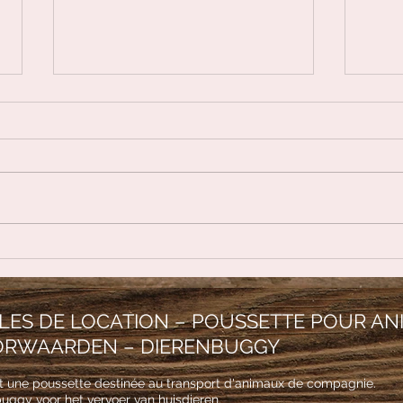
JADE BLANC
Garn
lune
LES DE LOCATION – POUSSETTE POUR AN
RWAARDEN – DIERENBUGGY
t une poussette destinée au transport d'animaux de compagnie.
buggy voor het vervoer van huisdieren.