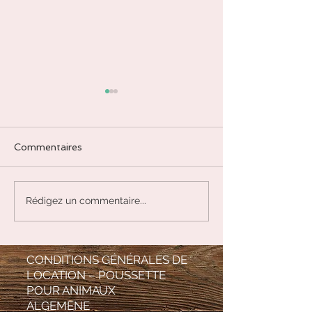
Commentaires
JADE BLANC
Garniérite ou p
Rédigez un commentaire...
lune verte
CONDITIONS GÉNÉRALES DE
LOCATION – POUSSETTE
POUR ANIMAUX
ALGEMENE