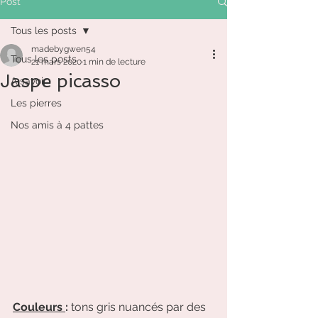
Post
Tous les posts
madebygwen54
Tous les posts
21 mars 2020
1 min de lecture
Jaspe picasso
A savoir
Les pierres
Nos amis à 4 pattes
Couleurs 
:
 tons gris nuancés par des 