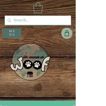
ME
NU