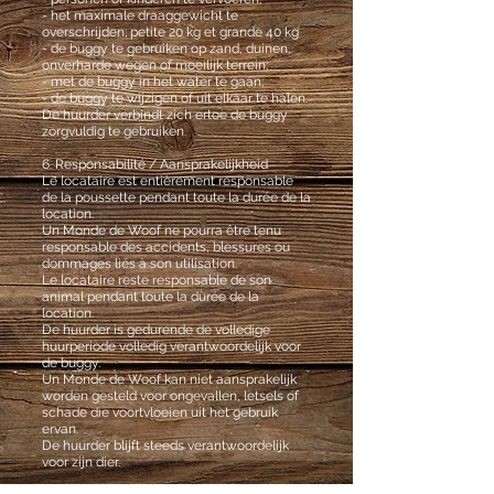
- het maximale draaggewicht te
overschrijden; petite 20 kg et grande 40 kg
- de buggy te gebruiken op zand, duinen,
onverharde wegen of moeilijk terrein;
- met de buggy in het water te gaan;
- de buggy te wijzigen of uit elkaar te halen.
De huurder verbindt zich ertoe de buggy
zorgvuldig te gebruiken.
6. Responsabilité / Aansprakelijkheid
Le locataire est entièrement responsable
de la poussette pendant toute la durée de la
location.
Un Monde de Woof ne pourra être tenu
responsable des accidents, blessures ou
dommages liés à son utilisation.
Le locataire reste responsable de son
animal pendant toute la durée de la
location.
De huurder is gedurende de volledige
huurperiode volledig verantwoordelijk voor
de buggy.
Un Monde de Woof kan niet aansprakelijk
worden gesteld voor ongevallen, letsels of
schade die voortvloeien uit het gebruik
ervan.
De huurder blijft steeds verantwoordelijk
voor zijn dier.