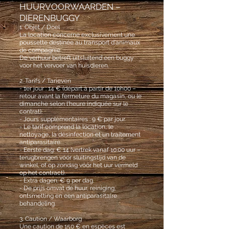
HUURVOORWAARDEN –
DIERENBUGGY
1. Objet / Doel
La location concerne exclusivement une
poussette destinée au transport d'animaux
de compagnie.
De verhuur betreft uitsluitend een buggy
voor het vervoer van huisdieren.
2. Tarifs / Tarieven
- 1er jour : 14 € (départ à partir de 10h00 –
retour avant la fermeture du magasin, ou le
dimanche selon l'heure indiquée sur le
contrat).
- Jours supplémentaires : 9 € par jour.
- Le tarif comprend la location, le
nettoyage, la désinfection et un traitement
antiparasitaire.
- Eerste dag: € 14 (vertrek vanaf 10.00 uur –
terugbrengen vóór sluitingstijd van de
winkel, of op zondag vóór het uur vermeld
op het contract).
- Extra dagen: € 9 per dag.
- De prijs omvat de huur, reiniging,
ontsmetting en een antiparasitaire
behandeling.
3. Caution / Waarborg
Une caution de 150 € en espèces est