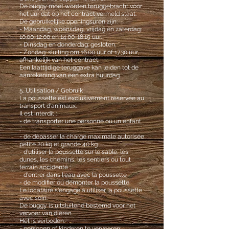
De buggy moet worden teruggebracht vóór
het uur dat op het contract vermeld staat.
De gebruikelijke openingsuren zijn:
- Maandag, woensdag, vrijdag en zaterdag:
10.00-12.00
en
14.00-18.15
uur.
- Dinsdag en donderdag: gesloten.
- Zondag: sluiting om 16.00 uur of 17.30 uur,
afhankelijk van het contract.
Een laattijdige teruggave kan leiden tot de
aanrekening van een extra huurdag.
5. Utilisation / Gebruik
La poussette est exclusivement réservée au
transport d'animaux.
Il est interdit :
- de transporter une personne ou un enfant
;’
- de dépasser la charge maximale autorisée
petite 20 kg et grande 40 kg
- d'utiliser la poussette sur le sable, les
dunes, les chemins, les sentiers ou tout
terrain accidenté ;
- d'entrer dans l'eau avec la poussette ;
- de modifier ou démonter la poussette.
Le locataire s'engage à utiliser la poussette
avec soin.
De buggy is uitsluitend bestemd voor het
vervoer van dieren.
Het is verboden:
- personen of kinderen te vervoeren;