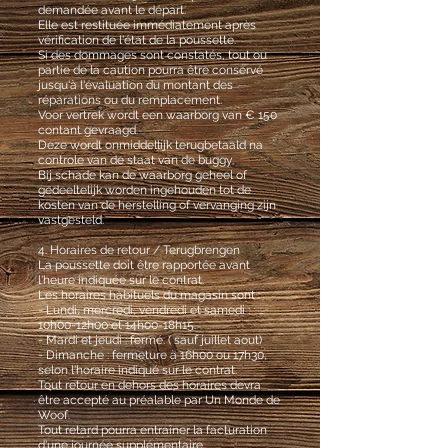
demandée avant le départ.
Elle est restituée immédiatement après
vérification de l'état de la poussette.
Si des dommages sont constatés, tout ou
partie de la caution pourra être conservé
jusqu'à l'évaluation du montant des
réparations ou du remplacement.
Voor vertrek wordt een waarborg van € 150
contant gevraagd.
Deze wordt onmiddellijk terugbetaald na
controle van de staat van de buggy.
Bij schade kan de waarborg geheel of
gedeeltelijk worden ingehouden tot de
kosten van de herstelling of vervanging zijn
vastgesteld.
4. Horaires de retour / Terugbrengen
La poussette doit être rapportée avant
l'heure indiquée sur le contrat.
Les horaires habituels du magasin sont :
- Lundi, mercredi, vendredi et samedi :
10h00-12h00 et 14h00-18h15.
- Mardi et jeudi : fermé. ( sauf juillet aout)
- Dimanche : fermeture à 16h00 ou 17h30,
selon l'horaire indiqué sur le contrat.
Tout retour en dehors des horaires devra
être accepté au préalable par Un Monde de
Woof.
Tout retard pourra entraîner la facturation
d'une journée supplémentaire.