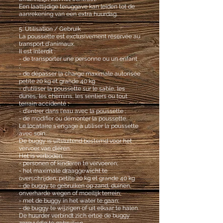
Een laattijdige teruggave kan leiden tot de
aanrekening van een extra huurdag.
5. Utilisation / Gebruik
La poussette est exclusivement réservée au
transport d'animaux.
Il est interdit :
- de transporter une personne ou un enfant
;’
- de dépasser la charge maximale autorisée
petite 20 kg et grande 40 kg
- d'utiliser la poussette sur le sable, les
dunes, les chemins, les sentiers ou tout
terrain accidenté ;
- d'entrer dans l'eau avec la poussette ;
- de modifier ou démonter la poussette.
Le locataire s'engage à utiliser la poussette
avec soin.
De buggy is uitsluitend bestemd voor het
vervoer van dieren.
Het is verboden:
- personen of kinderen te vervoeren;
- het maximale draaggewicht te
overschrijden; petite 20 kg et grande 40 kg
- de buggy te gebruiken op zand, duinen,
onverharde wegen of moeilijk terrein;
- met de buggy in het water te gaan;
- de buggy te wijzigen of uit elkaar te halen.
De huurder verbindt zich ertoe de buggy