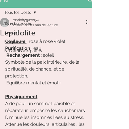
Post
Tous les posts
madebygwen54
Tous les posts
22 déc. 2020
1 min de lecture
Lepidolite
A savoir
Couleurs 
: 
rose à rose violet.  
Les pierres
Purification
 : eau
Nos amis à 4 pattes
Rechargement 
: soleil
Symbole de la paix intérieure, de la 
spiritualité, de chance, et de 
protection.
 Équilibre mental et émotif.
Physiquement
Aide pour un sommeil paisible et 
réparateur, empêche les cauchemars 
Diminue les insomnies liées au stress.
Atténue les douleurs  articulaires , les 