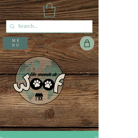
ME
NU