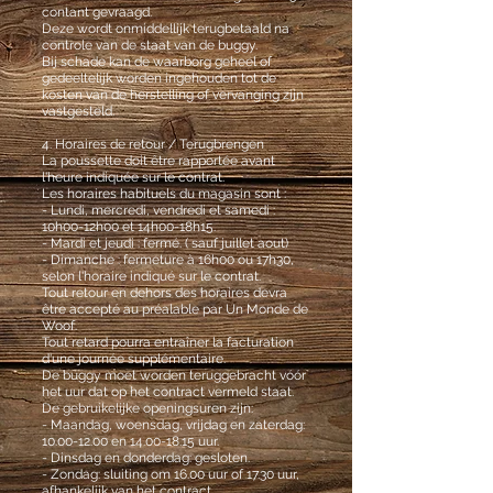
contant gevraagd.
Deze wordt onmiddellijk terugbetaald na
controle van de staat van de buggy.
Bij schade kan de waarborg geheel of
gedeeltelijk worden ingehouden tot de
kosten van de herstelling of vervanging zijn
vastgesteld.
4. Horaires de retour / Terugbrengen
La poussette doit être rapportée avant
l'heure indiquée sur le contrat.
Les horaires habituels du magasin sont :
- Lundi, mercredi, vendredi et samedi :
10h00-12h00 et 14h00-18h15.
- Mardi et jeudi : fermé. ( sauf juillet aout)
- Dimanche : fermeture à 16h00 ou 17h30,
selon l'horaire indiqué sur le contrat.
Tout retour en dehors des horaires devra
être accepté au préalable par Un Monde de
Woof.
Tout retard pourra entraîner la facturation
d'une journée supplémentaire.
De buggy moet worden teruggebracht vóór
het uur dat op het contract vermeld staat.
De gebruikelijke openingsuren zijn:
- Maandag, woensdag, vrijdag en zaterdag:
10.00-12.00
en
14.00-18.15
uur.
- Dinsdag en donderdag: gesloten.
- Zondag: sluiting om 16.00 uur of 17.30 uur,
afhankelijk van het contract.