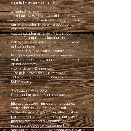
voor het vervoer van huisdieren.
2. Tarifs / Tarieven
- 1er jour : 14 € (départ à partir de 10h00 –
retour avant la fermeture du magasin, ou le
dimanche selon l'heure indiquée sur le
contrat).
- Jours supplémentaires : 9 € par jour.
- Le tarif comprend la location, le
nettoyage, la désinfection et un traitement
antiparasitaire.
- Eerste dag: € 14 (vertrek vanaf 10.00 uur –
terugbrengen vóór sluitingstijd van de
winkel, of op zondag vóór het uur vermeld
op het contract).
- Extra dagen: € 9 per dag.
- De prijs omvat de huur, reiniging,
ontsmetting en een antiparasitaire
behandeling.
3. Caution / Waarborg
Une caution de 150 € en espèces est
demandée avant le départ.
Elle est restituée immédiatement après
vérification de l'état de la poussette.
Si des dommages sont constatés, tout ou
partie de la caution pourra être conservé
jusqu'à l'évaluation du montant des
réparations ou du remplacement.
Voor vertrek wordt een waarborg van € 150