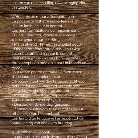
kosten van de herstelling of vervanging zijn
vastgesteld.
4. Horaires de retour / Terugbrengen
La poussette doit être rapportée avant
l'heure indiquée sur le contrat.
Les horaires habituels du magasin sont :
- Lundi, mercredi, vendredi et samedi :
10h00-12h00 et 14h00-18h15.
- Mardi et jeudi : fermé. ( sauf juillet aout)
- Dimanche : fermeture à 16h00 ou 17h30,
selon l'horaire indiqué sur le contrat.
Tout retour en dehors des horaires devra
être accepté au préalable par Un Monde de
Woof.
Tout retard pourra entraîner la facturation
d'une journée supplémentaire.
De buggy moet worden teruggebracht vóór
het uur dat op het contract vermeld staat.
De gebruikelijke openingsuren zijn:
- Maandag, woensdag, vrijdag en zaterdag:
10.00-12.00
en
14.00-18.15
uur.
- Dinsdag en donderdag: gesloten.
- Zondag: sluiting om 16.00 uur of 17.30 uur,
afhankelijk van het contract.
Een laattijdige teruggave kan leiden tot de
aanrekening van een extra huurdag.
5. Utilisation / Gebruik
La poussette est exclusivement réservée au