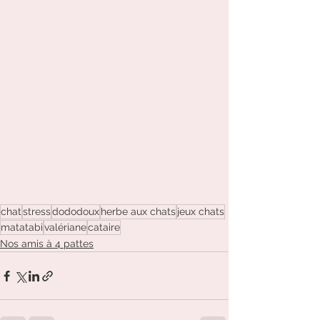
chat
stress
dododoux
herbe aux chats
jeux chats
matatabi
valériane
cataire
Nos amis à 4 pattes