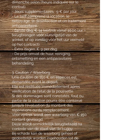
dimanche selon l'heure indiquée sur le
contrat).
- Jours supplémentaires : 9 € par jour.
- Le tarif comprend la location, le
nettoyage, la désinfection et un traitement
antiparasitaire.
- Eerste dag: € 14 (vertrek vanaf 10.00 uur –
terugbrengen vóór sluitingstijd van de
winkel, of op zondag vóór het uur vermeld
op het contract).
- Extra dagen: € 9 per dag.
- De prijs omvat de huur, reiniging,
ontsmetting en een antiparasitaire
behandeling.
3. Caution / Waarborg
Une caution de 150 € en espèces est
demandée avant le départ.
Elle est restituée immédiatement après
vérification de l'état de la poussette.
Si des dommages sont constatés, tout ou
partie de la caution pourra être conservé
jusqu'à l'évaluation du montant des
réparations ou du remplacement.
Voor vertrek wordt een waarborg van € 150
contant gevraagd.
Deze wordt onmiddellijk terugbetaald na
controle van de staat van de buggy.
Bij schade kan de waarborg geheel of
gedeeltelijk worden ingehouden tot de