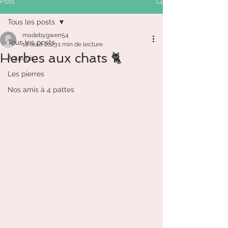
Post
Tous les posts
madebygwen54
Tous les posts
18 août 2023
1 min de lecture
Herbes aux chats 🐈
A savoir
Les pierres
Nos amis à 4 pattes