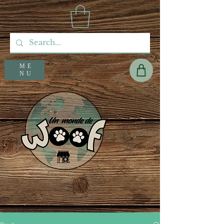
ME
NU