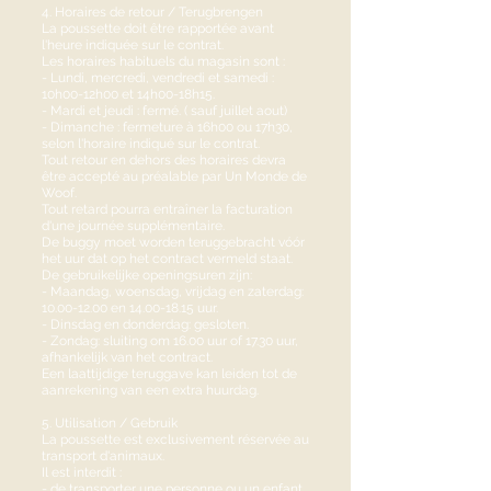
4. Horaires de retour / Terugbrengen
La poussette doit être rapportée avant
l'heure indiquée sur le contrat.
Les horaires habituels du magasin sont :
- Lundi, mercredi, vendredi et samedi :
10h00-12h00 et 14h00-18h15.
- Mardi et jeudi : fermé. ( sauf juillet aout)
- Dimanche : fermeture à 16h00 ou 17h30,
selon l'horaire indiqué sur le contrat.
Tout retour en dehors des horaires devra
être accepté au préalable par Un Monde de
Woof.
Tout retard pourra entraîner la facturation
d'une journée supplémentaire.
De buggy moet worden teruggebracht vóór
het uur dat op het contract vermeld staat.
De gebruikelijke openingsuren zijn:
- Maandag, woensdag, vrijdag en zaterdag:
10.00-12.00
en
14.00-18.15
uur.
- Dinsdag en donderdag: gesloten.
- Zondag: sluiting om 16.00 uur of 17.30 uur,
afhankelijk van het contract.
Een laattijdige teruggave kan leiden tot de
aanrekening van een extra huurdag.
5. Utilisation / Gebruik
La poussette est exclusivement réservée au
transport d'animaux.
Il est interdit :
- de transporter une personne ou un enfant