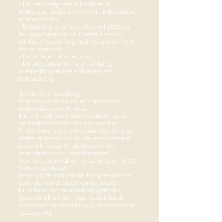
- Le tarif comprend la location, le
nettoyage, la désinfection et un traitement
antiparasitaire.
- Eerste dag: € 14 (vertrek vanaf 10.00 uur –
terugbrengen vóór sluitingstijd van de
winkel, of op zondag vóór het uur vermeld
op het contract).
- Extra dagen: € 9 per dag.
- De prijs omvat de huur, reiniging,
ontsmetting en een antiparasitaire
behandeling.
3. Caution / Waarborg
Une caution de 150 € en espèces est
demandée avant le départ.
Elle est restituée immédiatement après
vérification de l'état de la poussette.
Si des dommages sont constatés, tout ou
partie de la caution pourra être conservé
jusqu'à l'évaluation du montant des
réparations ou du remplacement.
Voor vertrek wordt een waarborg van € 150
contant gevraagd.
Deze wordt onmiddellijk terugbetaald na
controle van de staat van de buggy.
Bij schade kan de waarborg geheel of
gedeeltelijk worden ingehouden tot de
kosten van de herstelling of vervanging zijn
vastgesteld.