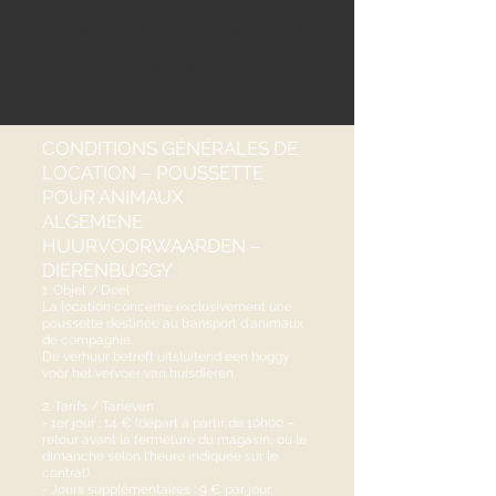
producten om weer te
geven.
CONDITIONS GÉNÉRALES DE
LOCATION – POUSSETTE
POUR ANIMAUX
ALGEMENE
HUURVOORWAARDEN –
DIERENBUGGY
1. Objet / Doel
La location concerne exclusivement une
poussette destinée au transport d'animaux
de compagnie.
De verhuur betreft uitsluitend een buggy
voor het vervoer van huisdieren.
2. Tarifs / Tarieven
- 1er jour : 14 € (départ à partir de 10h00 –
retour avant la fermeture du magasin, ou le
dimanche selon l'heure indiquée sur le
contrat).
- Jours supplémentaires : 9 € par jour.