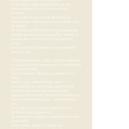
dommages liés à son utilisation.
Le locataire reste responsable de son
animal pendant toute la durée de la
location.
De huurder is gedurende de volledige
huurperiode volledig verantwoordelijk voor
de buggy.
Un Monde de Woof kan niet aansprakelijk
worden gesteld voor ongevallen, letsels of
schade die voortvloeien uit het gebruik
ervan.
De huurder blijft steeds verantwoordelijk
voor zijn dier.
7. État du matériel / Staat van het materiaal
La poussette est remise propre, désinfectée
et en parfait état.
Un contrôle est effectué au départ et au
retour.
Toute casse, détérioration, perte
d'accessoire ou dommage sera facturé.
Des frais de nettoyage pourront être
appliqués en cas de salissures importantes
(urine, excréments, boue, vomissements,
etc.).
De buggy wordt schoon, ontsmet en in
perfecte staat afgeleverd.
Bij vertrek en terugkeer wordt een controle
uitgevoerd.
Elke schade, breuk of verlies van