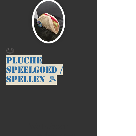
🐶
Pluche
speelgoed /
Spellen 🎾
We hebben
momenteel geen