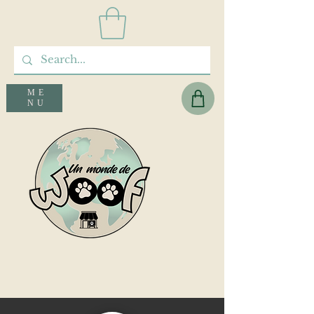
ME
NU