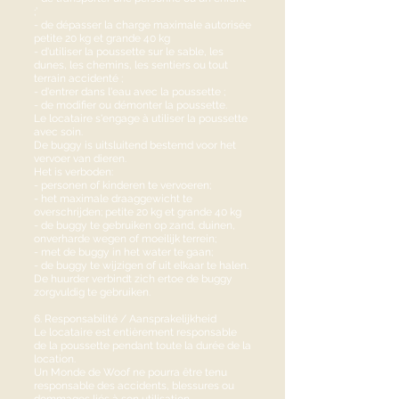
;’
- de dépasser la charge maximale autorisée
petite 20 kg et grande 40 kg
- d'utiliser la poussette sur le sable, les
dunes, les chemins, les sentiers ou tout
terrain accidenté ;
- d'entrer dans l'eau avec la poussette ;
- de modifier ou démonter la poussette.
Le locataire s'engage à utiliser la poussette
avec soin.
De buggy is uitsluitend bestemd voor het
vervoer van dieren.
Het is verboden:
- personen of kinderen te vervoeren;
- het maximale draaggewicht te
overschrijden; petite 20 kg et grande 40 kg
- de buggy te gebruiken op zand, duinen,
onverharde wegen of moeilijk terrein;
- met de buggy in het water te gaan;
- de buggy te wijzigen of uit elkaar te halen.
De huurder verbindt zich ertoe de buggy
zorgvuldig te gebruiken.
6. Responsabilité / Aansprakelijkheid
Le locataire est entièrement responsable
de la poussette pendant toute la durée de la
location.
Un Monde de Woof ne pourra être tenu
responsable des accidents, blessures ou