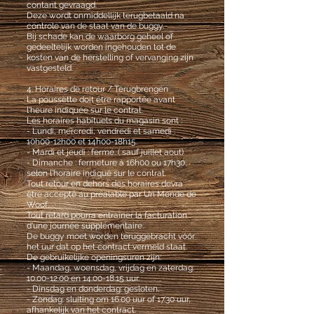
contant gevraagd.
Deze wordt onmiddellijk terugbetaald na
controle van de staat van de buggy.
Bij schade kan de waarborg geheel of
gedeeltelijk worden ingehouden tot de
kosten van de herstelling of vervanging zijn
vastgesteld.
4. Horaires de retour / Terugbrengen
La poussette doit être rapportée avant
l'heure indiquée sur le contrat.
Les horaires habituels du magasin sont :
- Lundi, mercredi, vendredi et samedi :
10h00-12h00 et 14h00-18h15.
- Mardi et jeudi : fermé. ( sauf juillet aout)
- Dimanche : fermeture à 16h00 ou 17h30,
selon l'horaire indiqué sur le contrat.
Tout retour en dehors des horaires devra
être accepté au préalable par Un Monde de
Woof.
Tout retard pourra entraîner la facturation
d'une journée supplémentaire.
De buggy moet worden teruggebracht vóór
het uur dat op het contract vermeld staat.
De gebruikelijke openingsuren zijn:
- Maandag, woensdag, vrijdag en zaterdag:
10.00-12.00
en
14.00-18.15
uur.
- Dinsdag en donderdag: gesloten.
- Zondag: sluiting om 16.00 uur of 17.30 uur,
afhankelijk van het contract.