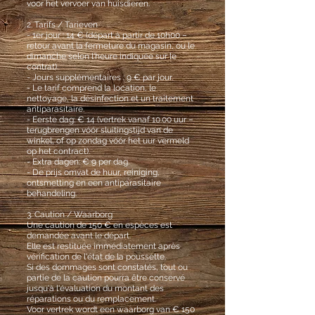
voor het vervoer van huisdieren.
2. Tarifs / Tarieven
- 1er jour : 14 € (départ à partir de 10h00 –
retour avant la fermeture du magasin, ou le
dimanche selon l'heure indiquée sur le
contrat).
- Jours supplémentaires : 9 € par jour.
- Le tarif comprend la location, le
nettoyage, la désinfection et un traitement
antiparasitaire.
- Eerste dag: € 14 (vertrek vanaf 10.00 uur –
terugbrengen vóór sluitingstijd van de
winkel, of op zondag vóór het uur vermeld
op het contract).
- Extra dagen: € 9 per dag.
- De prijs omvat de huur, reiniging,
ontsmetting en een antiparasitaire
behandeling.
3. Caution / Waarborg
Une caution de 150 € en espèces est
demandée avant le départ.
Elle est restituée immédiatement après
vérification de l'état de la poussette.
Si des dommages sont constatés, tout ou
partie de la caution pourra être conservé
jusqu'à l'évaluation du montant des
réparations ou du remplacement.
Voor vertrek wordt een waarborg van € 150