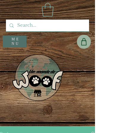
ME
NU