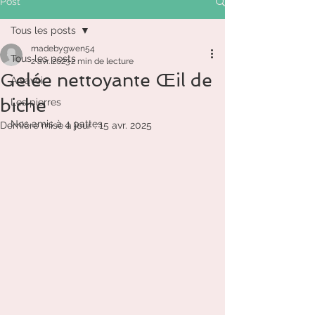
Post
Tous les posts
madebygwen54
Tous les posts
2 avr. 2023
2 min de lecture
Gelée nettoyante Œil de
A savoir
biche
Les pierres
Nos amis à 4 pattes
Dernière mise à jour :
15 avr. 2025